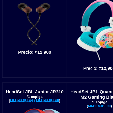
Precio:
¢12,900
Precio:
¢12,90
HeadSet JBL Junior JR310
HeadSet JBL Quan
*1 espiga
M2 Gaming Bl
(
MM108JBL64 / MM108JBL65
)
*1 espiga
(
MM114JBL90
)