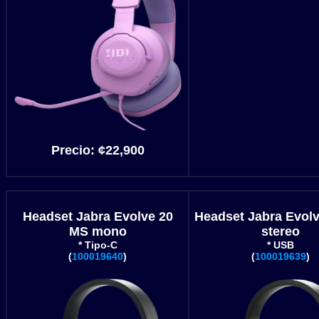
Precio: ¢22,900
Headset Jabra Evolve 20
Headset Jabra Evol
MS mono
stereo
* Tipo-C
* USB
(
100019640
)
(
100019639
)