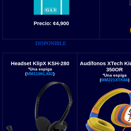
Precio:
¢4,900
DISPONIBLE
Headset KlipX KSH-280
Audífonos XTech Ki
*Una espiga
350OR
(
MM110KLX82
)
*Una espiga
(
MM221XTK66
)