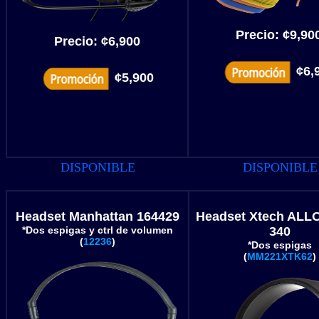
Precio:
¢9,90
Precio:
¢6,900
¢6,
¢5,900
DISPONIBLE
DISPONIBLE
Headset Manhattan 164429
Headset Xtech ALL
*Dos espigas y ctrl de volumen
340
(
12236
)
*Dos espigas
(
MM221XTK62
)