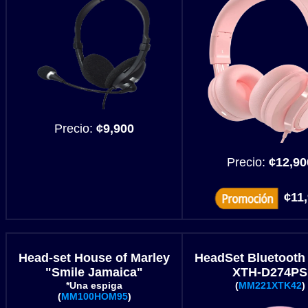
Precio:
¢9,900
Precio:
¢12,90
¢11
Head-set
House of Marley
HeadSet Bluetooth
"Smile Jamaica"
XTH-D274PS
*Una espiga
(
MM221XTK42
)
(
MM100HOM95
)