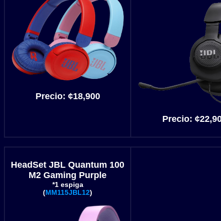
Precio: ¢18,900
Precio: ¢22,9
HeadSet JBL Quantum 100
M2 Gaming Purple
*1 espiga
(
MM115JBL12
)