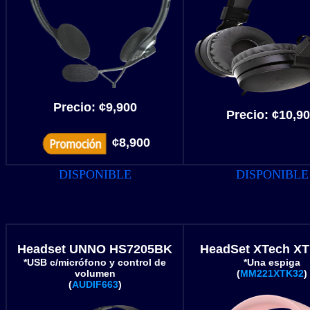
Precio: ¢9,900
Precio:
¢10,90
¢8,900
DISPONIBLE
DISPONIBLE
Headset UNNO HS7205BK
HeadSet XTech XT
*USB c/micrófono y control de
*Una espiga
volumen
(
MM221XTK32
)
(
AUDIF663
)