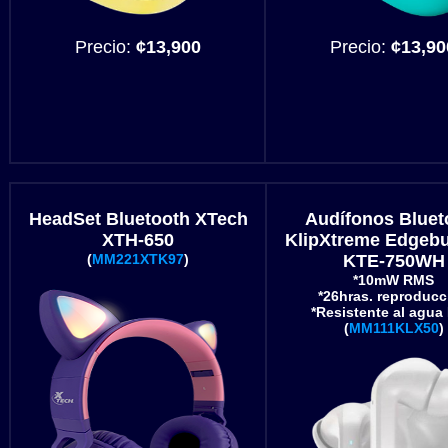
Precio:
¢13,900
Precio:
¢13,90
HeadSet Bluetooth XTech
Audífonos Bluet
XTH-650
KlipXtreme Edgeb
(
MM221XTK97
)
KTE-750WH
*10mW RMS
*26hras. reproducc
*Resistente al agua
(
MM111KLX50
)