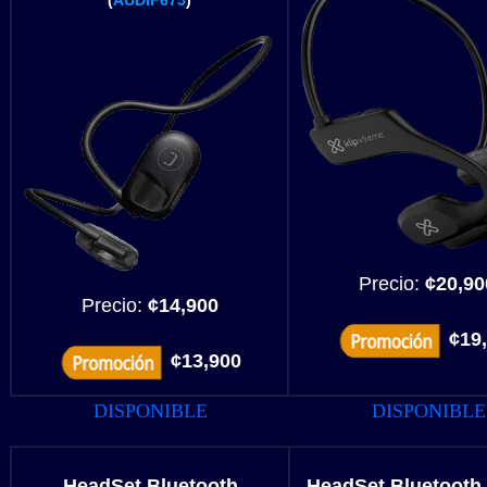
(
AUDIF675
)
Precio:
¢20,90
Precio:
¢14,900
¢19
¢13,900
DISPONIBLE
DISPONIBLE
HeadSet Bluetooth
HeadSet Bluetooth