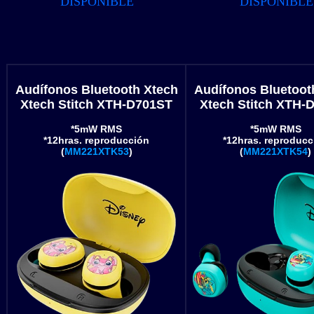
DISPONIBLE
DISPONIBLE
Audífonos Bluetooth Xtech
Audífonos Bluetoot
Xtech Stitch XTH-D701ST
Xtech Stitch XTH-
*5mW RMS
*5mW RMS
*12hras. reproducción
*12hras. reproducc
(
MM221XTK53
)
(
MM221XTK54
)