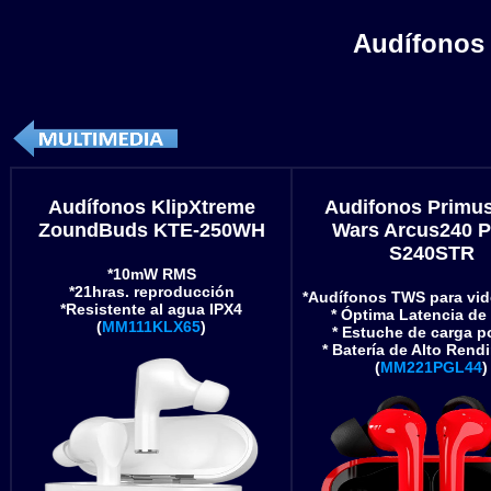
Audífonos 
Audífonos KlipXtreme
Audifonos Primus
ZoundBuds KTE-250WH
Wars Arcus240 
S240STR
*10mW RMS
*21hras. reproducción
*Audífonos TWS para vi
*Resistente al agua IPX4
* Óptima Latencia d
(
MM111KLX65
)
* Estuche de carga po
* Batería de Alto Rend
(
MM221PGL44
)