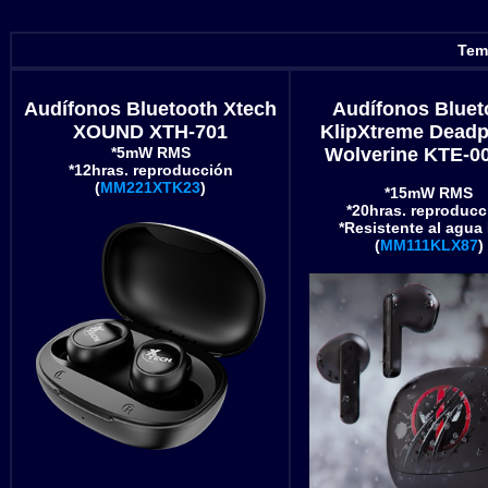
Tem
Audífonos Bluetooth Xtech
Audífonos Bluet
XOUND XTH-701
KlipXtreme Deadp
*5mW RMS
Wolverine KTE-
*12hras. reproducción
(
MM221XTK23
)
*15mW RMS
*20hras. reproducc
*Resistente al agua
(
MM111KLX87
)