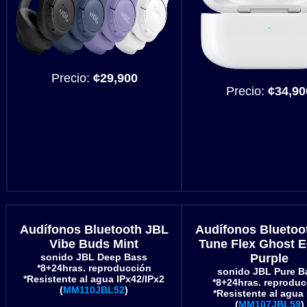
Precio:
¢29,900
Precio:
¢34,90
Audífonos Bluetooth JBL
Audífonos Bluetoo
Vibe Buds Mint
Tune Flex Ghost E
sonido JBL Deep Bass
Purple
*8+24hras. reproducción
sonido JBL Pure B
*Resistente al agua IPx42/IPx2
*8+24hras. reproduc
(
MM110JBL52
)
*Resistente al agua 
(
MM107JBL59
)