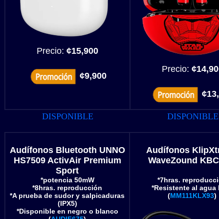
Precio:
¢15,900
Precio:
¢14,90
¢9,900
¢13
DISPONIBLE
DISPONIBLE
Audífonos Bluetooth UNNO
Audífonos KlipX
HS7509 ActivAir Premium
WaveZound KBC
Sport
*potencia 50mW
*7hras. reproducc
*8hras. reproducción
*Resistente al agua
*A prueba de sudor y salpicaduras
(
MM111KLX93
)
(IPX5)
*Disponible en negro o blanco