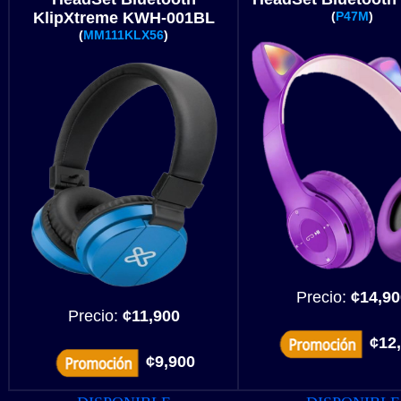
KlipXtreme KWH-001BL
(
P47M
)
(
MM111KLX56
)
Precio:
¢14,90
Precio:
¢11,900
¢12
¢9,900