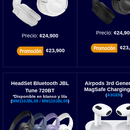
Precio:
¢24,90
Precio:
¢24,900
¢23
¢23,900
HeadSet Bluetooth JBL
Airpods 3rd Gener
MagSafe Charging
Tune 720BT
(
A3GEN
)
*Disponible en blanco y lila
(
MM110JBL08 / MM110JBL09
)