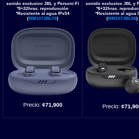
sonido exclusivo JBL y Personi-Fi
sonido exclusivo JBL y P
*8+32hras. reproducción
*8+32hras. reproduc
*Resistente al agua IPx54
*Resistente al agua 
(
MM107JBL70
)
(
MM107JBL56
)
Precio:
¢71,900
Precio:
¢71,90