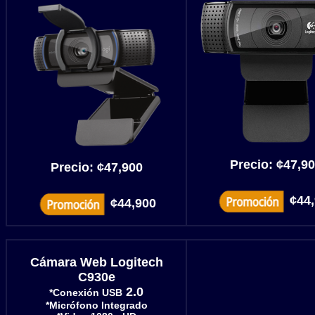
Precio: ¢47,9
Precio: ¢47,900
¢44
¢44,900
Cámara Web Logitech
C930e
2.0
*Conexión USB
*Micrófono Integrado