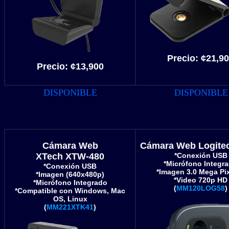
Precio: ¢21,9
Precio: ¢13,900
DISPONIBLE
DISPONIBLE
Cámara Web
Cámara Web Logite
XTech XTW-480
*Conexión USB
*Micrófono Integr
*Conexión USB
*Imagen 3.0 Mega Pi
*Imagen (640x480p)
*Video 720p HD
*Micrófono Integrado
(
MM120LOG58
)
*Compatible con Windows, Mac
OS, Linux
(
MM221XTK41
)