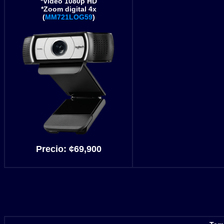
*Video 1080p HD
*Zoom digital 4x
(
MM721LOG59
)
Precio:
¢69
,900