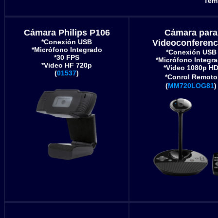
Temp
Cámara Philips P106
Cámara para
*Conexión USB
Videoconferenc
*Micrófono Integrado
*Conexión USB
*30 FPS
*Micrófono Integr
*Video HF 720p
*Video 1080p H
(
01537
)
*Conrol Remoto
(
MM720LOG81
)