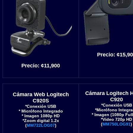
Precio: ¢15,9
Precio: ¢11,900
Cámara Logitech 
Cámara Web Logitech
C920
C920S
*Conexión USB
*Conexión USB
*Micrófono Integr
* Micrófono Integrado
* Imagen (1080p Ful
* Imagen 1080p HD
*Video 720p HD
*Zoom digital 1.2x
(
MM750LOG91
)
(
MM722LOG07
)