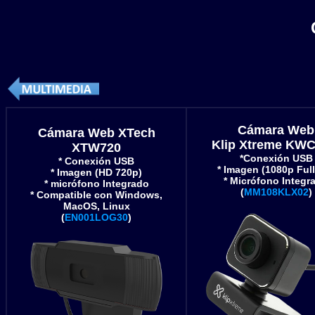
Cámara Web
Cámara Web XTech
Klip Xtreme KWC
XTW720
*Conexión USB
* Conexión USB
* Imagen (1080p Ful
* Imagen (HD 720p)
* Micrófono Integr
* micrófono Integrado
(
MM108KLX02
)
* Compatible con Windows,
MacOS, Linux
(
EN001LOG30
)