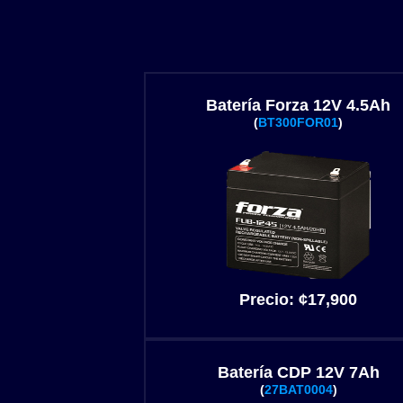
Batería Forza 12V 4.5Ah
(
BT300FOR01
)
Precio:
¢17,900
Batería CDP 12V 7Ah
(
27BAT0004
)