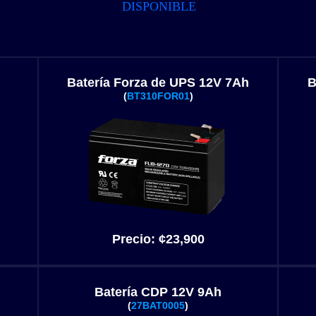
DISPONIBLE
Batería Forza de UPS 12V 7Ah
B
(
BT310FOR01
)
Precio:
¢23,900
Batería CDP 12V 9Ah
(
27BAT0005
)