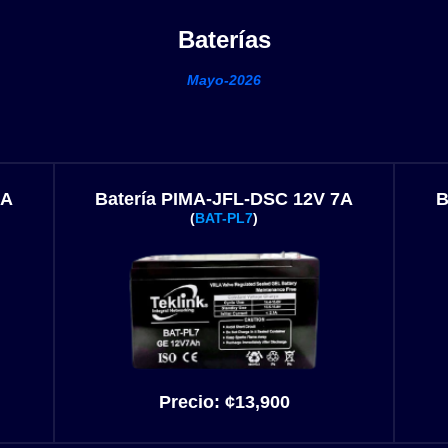
Baterías
Mayo-2026
4A
Batería PIMA-JFL-DSC 12V 7A
B
(
BAT-PL7
)
Precio:
¢13,900