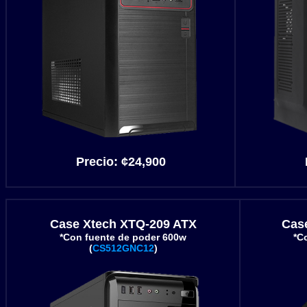
Precio:
¢24,900
Case Xtech XTQ-209 ATX
Cas
*Con fuente de poder 600w
*C
(
CS512GNC12
)