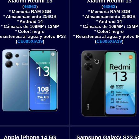
Xiaomi Redmi 13
Xiaomi Redmi 13
(
46863
)
(
46863
)
* Memoria RAM 8GB
* Memoria RAM 8GB
* Almacenamiento 256GB
* Almacenamiento 256GB
* Android 14
* Android 14
* Cámaras de 108MP / 13MP
* Cámaras de 108MP / 13MP
* Color: negro
* Color: negro
Resistencia al agua y polvo IP53
* Resistencia al agua y polvo I
(
CE005XIA39
)
(
CE005XIA39
)
Apple iPhone 14 5G
Samsung Galaxy S23 5