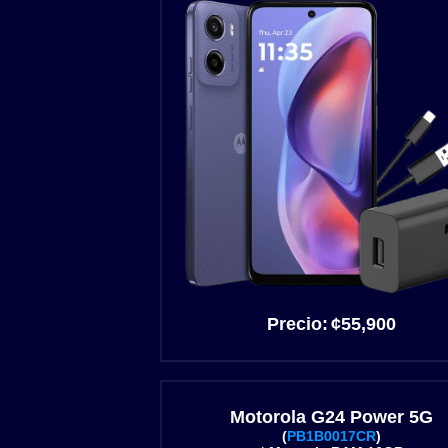
Precio:
¢55
,900
Motorola G24 Power 5G
(
PB1B0017CR
)