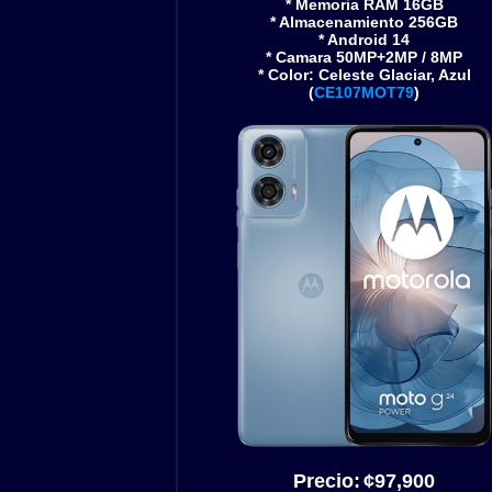
* Memoria RAM 16GB
* Almacenamiento 256GB
* Android 14
* Camara 50MP+2MP / 8MP
* Color: Celeste Glaciar, Azul
(
CE107MOT79
)
Precio:
¢
97,900