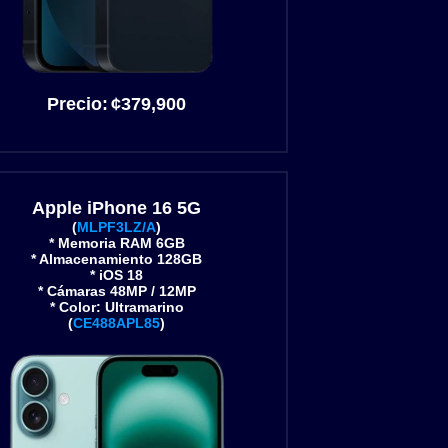
Precio:
¢
379,900
Apple iPhone 16 5G
(
MLPF3LZ/A
)
* Memoria RAM 6GB
* Almacenamiento 128GB
* iOS 18
* Cámaras 48MP / 12MP
* Color: Ultramarino
(
CE488APL85
)