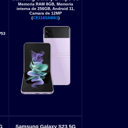
Memoria RAM 8GB, Memoria
interna de 256GB, Android 11,
Camara de 12MP
(
CE116SAM61
)
P53
G
Samsung Galaxy S23 5G