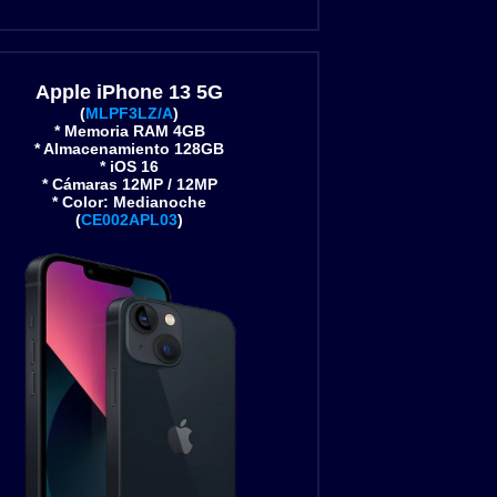
Apple iPhone 13 5G
(
MLPF3LZ/A
)
* Memoria RAM 4GB
* Almacenamiento 128GB
* iOS 16
* Cámaras 12MP / 12MP
* Color: Medianoche
(
CE002APL03
)