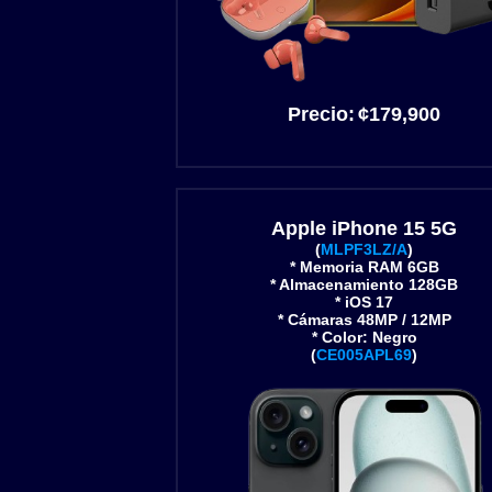
Precio:
¢179
,900
Apple iPhone 15 5G
(
MLPF3LZ/A
)
* Memoria RAM 6GB
* Almacenamiento 128GB
* iOS 17
* Cámaras 48MP / 12MP
* Color: Negro
(
CE005APL69
)