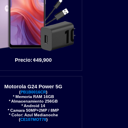
Precio:
¢49
,900
Motorola G24 Power 5G
(
PB1B0016CR
)
* Memoria RAM 16GB
* Almacenamiento 256GB
* Android 14
* Camara 50MP+2MP / 8MP
* Color: Azul Medianoche
(
CE107MOT78
)