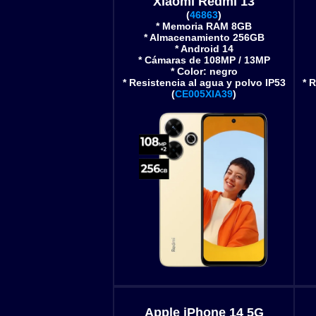
Xiaomi Redmi 13
(
46863
)
* Memoria RAM 8GB
* Almacenamiento 256GB
* Android 14
* Cámaras de 108MP / 13MP
* Color: negro
* Resistencia al agua y polvo IP53
* 
(
CE005XIA39
)
Apple iPhone 14 5G