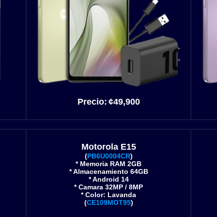
Precio:
¢49
,900
Motorola E15
(
PB6U0004CR
)
* Memoria RAM 2GB
* Almacenamiento 64GB
* Android 14
* Camara 32MP / 8MP
* Color: Lavanda
(
CE109MOT95
)