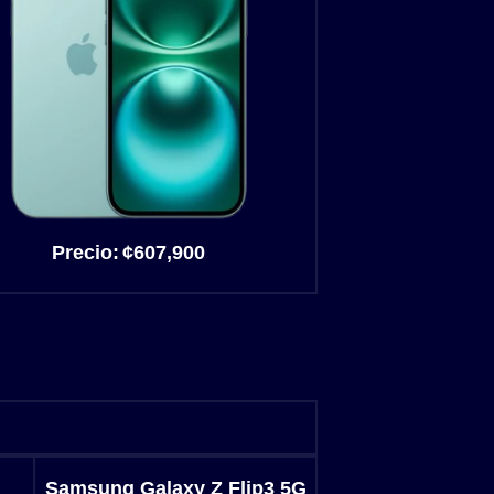
Precio:
¢
607,900
Samsung Galaxy Z Flip3 5G