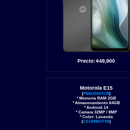
Precio:
¢49
,900
Motorola E15
(
PB6U0007CR
)
* Memoria RAM 2GB
* Almacenamiento 64GB
* Android 14
* Camara 32MP / 8MP
* Color: Lavanda
(
CE109MOT96
)