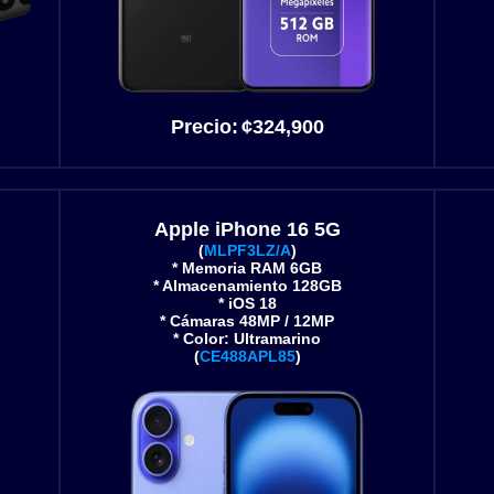
Precio:
¢
324,900
Apple iPhone 16 5G
(
MLPF3LZ/A
)
* Memoria RAM 6GB
* Almacenamiento 128GB
* iOS 18
* Cámaras 48MP / 12MP
* Color: Ultramarino
(
CE488APL85
)