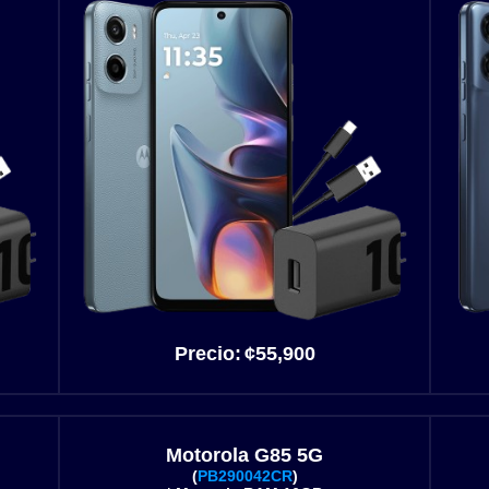
Precio:
¢55
,900
Motorola G85 5G
(
PB290042CR
)