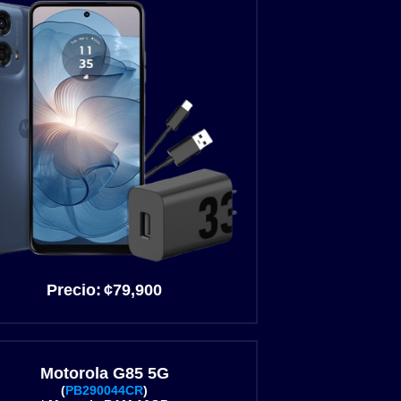
Precio:
¢
79,900
Motorola G85 5G
(
PB290044CR
)