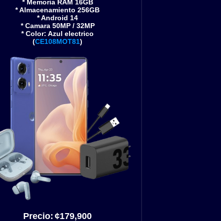
* Memoria RAM 16GB
* Almacenamiento 256GB
* Android 14
* Camara 50MP / 32MP
* Color: Azul electrico
(
CE108MOT81
)
Precio:
¢179
,900