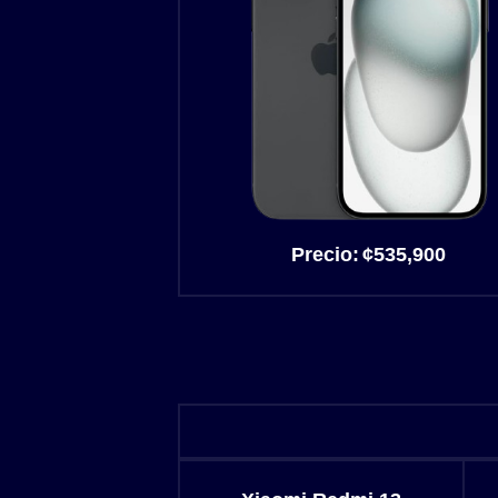
Precio:
¢
535,900