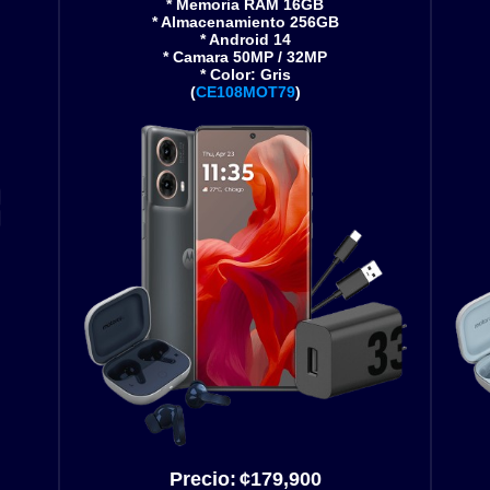
* Memoria RAM 16GB
* Almacenamiento 256GB
* Android 14
* Camara 50MP / 32MP
* Color: Gris
(
CE108MOT79
)
Precio:
¢179
,900