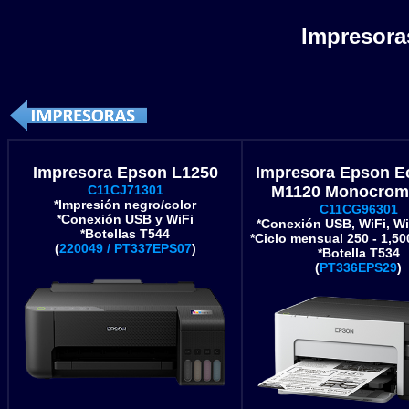
Impresora
Impresora Epson L1250
Impresora Epson E
C11CJ71301
M1120 Monocrom
*Impresión negro/color
C11CG96301
*Conexión USB y WiFi
*Conexión USB, WiFi, Wi
*Botellas T544
*Ciclo mensual 250 - 1,5
(
220049 / PT337EPS07
)
*Botella T534
(
PT336EPS29
)