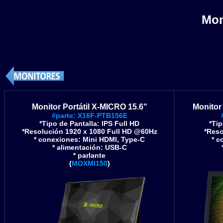
Mon
Monitor Portátil X-MICRO 15.6"
Monitor 
#parte: X16F-PTB156E
*Tipo de Pantalla: IPS Full HD
*Tip
*Resolución 1920 x 1080
Full HD @60Hz
*Reso
* conexiones: Mini HDMI, Type-C
* c
* alimentación: USB-C
* parlante
(
MOXMI150
)