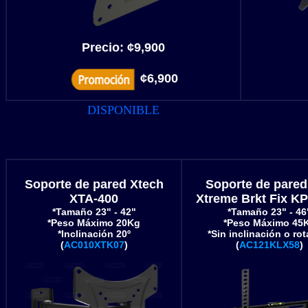
Precio: ¢9,900
¢6,900
DISPONIBLE
Soporte de pared Xtech
Soporte de pared
XTA-400
Xtreme Brkt Fix K
*Tamaño 23" - 42"
*Tamaño 23" - 46
*Peso Máximo 20Kg
*Peso Máximo 45
*Inclinación 20º
*Sin inclinación o ro
(
AC010XTK07
)
(
AC121KLX58
)