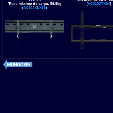
*Peso máximo de carga: 59.9kg
(
AC010XTK04
)
(
AC122KLX16
)