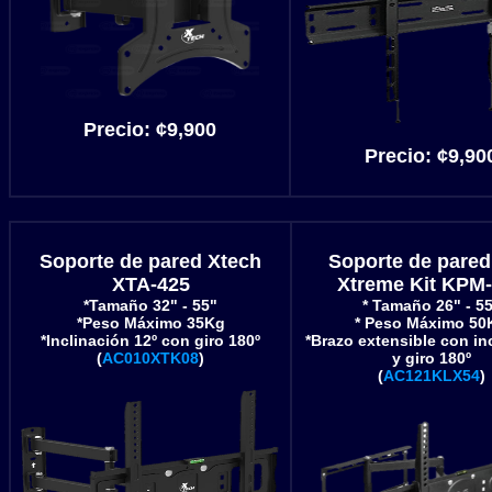
Precio: ¢9,900
Precio: ¢9,90
Soporte de pared Xtech
Soporte de pared
XTA-425
Xtreme Kit KPM
*Tamaño 32" - 55"
* Tamaño 26" - 5
*Peso Máximo 35Kg
* Peso Máximo 50
*Inclinación 12º con giro 180º
*Brazo extensible con in
(
AC010XTK08
)
y giro 180º
(
AC121KLX54
)