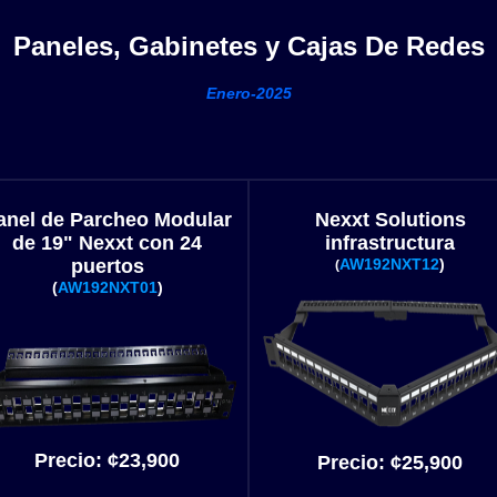
Paneles, Gabinetes y Cajas De Redes
Enero
-
2025
anel de Parcheo Modular
Nexxt Solutions
de 19" Nexxt con 24
infrastructura
puertos
AW192NXT12
)
(
(
AW192NXT01
)
Precio:
¢
23,900
Precio:
¢25
,900