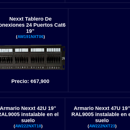
Nexxt Tablero De
onexiones 24 Puertos Cat6
19"
(
AW191NXT06
)
Precio:
¢67,900
Armario Nexxt 42U 19"
Armario Nexxt 47U 19
AL9005 instalable en el
RAL9005 instalable en 
suelo
suelo
(
AW222NXT18
)
(
AW222NXT23
)