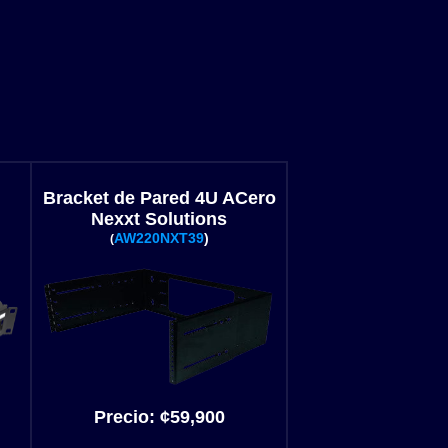
Bracket de Pared 4U ACero
Nexxt Solutions
AW220NXT39
)
(
Precio:
¢59
,900