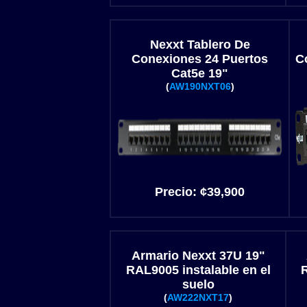
Nexxt Tablero De
Conexiones 24 Puertos
C
Cat5e 19"
(
AW190NXT06
)
Precio:
¢39
,900
Armario Nexxt 37U 19"
RAL9005 instalable en el
R
suelo
(
AW222NXT17
)