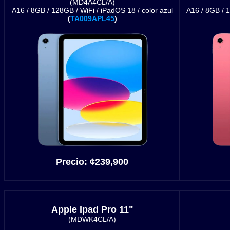
(MD4A4CL/A)
A16 / 8GB / 128GB / WiFi / iPadOS 18 / color azul
A16 / 8GB / 1
(
TA009APL45
)
Precio:
¢
239,900
Apple Ipad Pro 11"
(MDWK4CL/A)