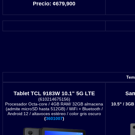
Precio:
¢
679,900
Temp
Tablet TCL 9183W 10.1" 5G LTE
Sam
(610214675156)
Procesador Octa-core / 4GB RAM/ 32GB almacena
10.5" / 3GB 
(admite microSD hasta 512GB) / WiFi + Bluetooth /
Android:12 / altavoces estéreo / color gris oscuro
(
3601007
)