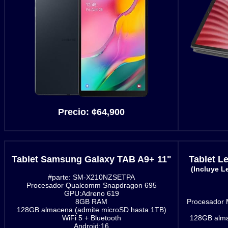
Precio:
¢
64,900
Tablet Samsung Galaxy TAB A9+ 11"
Tablet L
(Incluye L
#parte: SM-X210NZSETPA
Procesador Qualcomm Snapdragon 695
GPU:Adreno 619
8GB RAM
Procesador 
128GB almacena (admite microSD hasta 1TB)
WiFi 5 + Bluetooth
128GB alma
Android:16