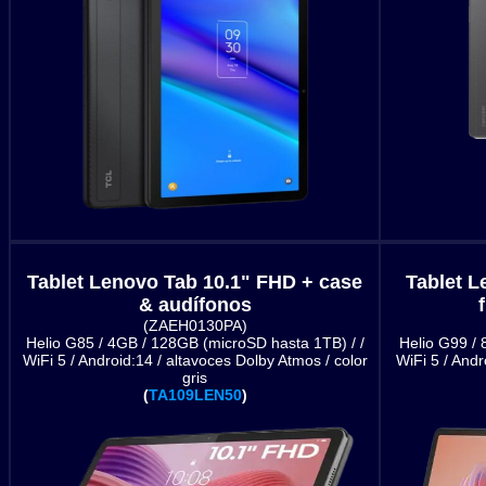
Tablet Lenovo Tab 10.1" FHD + case
Tablet L
& audífonos
(ZAEH0130PA)
Helio G85 / 4GB / 128GB (microSD hasta 1TB) / /
Helio G99 /
WiFi 5 / Android:14 / altavoces Dolby Atmos / color
WiFi 5 / Andr
gris
(
TA109LEN50
)