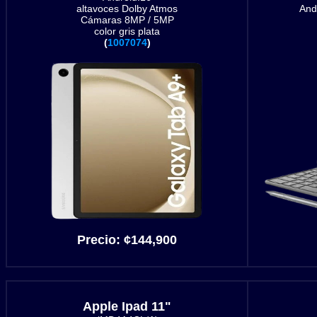
altavoces Dolby Atmos
And
Cámaras 8MP / 5MP
color gris plata
(
1007074
)
Precio:
¢
144,900
Apple Ipad 11"