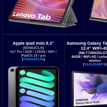
Apple Ipad mini 8.3"
Samsung Galaxy Ta
(MXN63CL/A)
12.4" WiFi-4
A17 Pro / 8GB / 128GB / WiFi /
(SM-T735NZKLG
iPadOS 18 / gris
64GB / WiFi-4G / colo
(
TA009APL04
)
místico
(
TA116SAM76
)