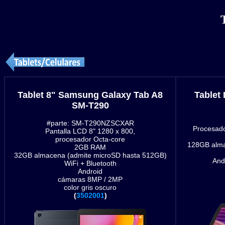
Tablet 8" Samsung Galaxy Tab A8
Tablet
SM-T290
#parte: SM-T290NZSCXAR
Procesado
Pantalla LCD 8" 1280 x 800,
procesador Octa-core
128GB alma
2GB RAM
32GB almacena (admite microSD hasta 512GB)
And
WiFi + Bluetooth
Android
cámaras 8MP / 2MP
color gris oscuro
(
3502001
)