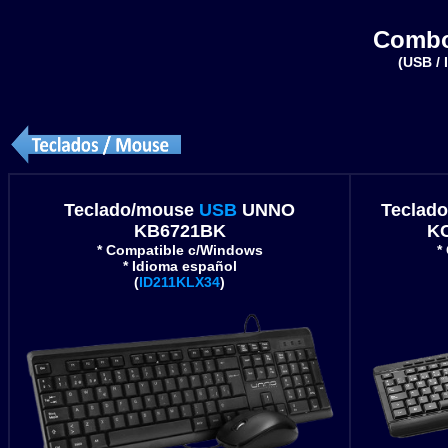
Combo
(USB / 
Teclado/mouse
USB
UNNO
Teclad
KB6721BK
KC
* Compatible c/Windows
*
* Idioma español
(
ID211KLX34
)