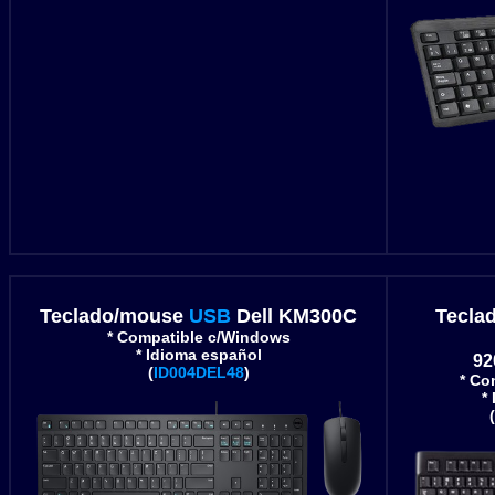
Teclado/mouse
USB
Dell KM300C
Tecla
* Compatible c/Windows
* Idioma español
92
(
ID004DEL48
)
* Co
*
(