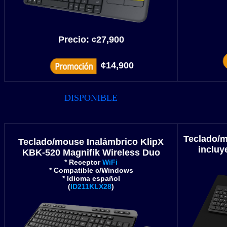
Precio:
27,900
¢
¢14,900
DISPONIBLE
Teclado/
Teclado/mouse Inalámbrico KlipX
incluy
KBK-520 Magnifik Wireless Duo
* Receptor
WiFi
* Compatible c/Windows
* Idioma español
(
ID211KLX28
)