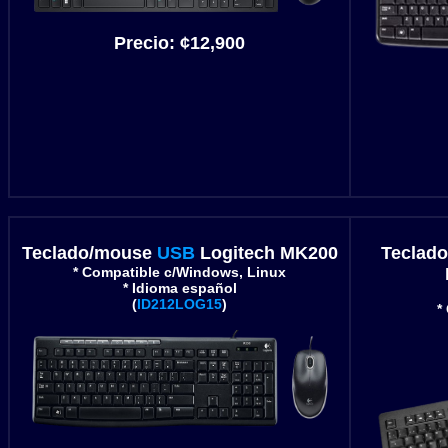
Precio:
¢12,900
Teclado/mouse
USB
Logitech MK200
Teclad
* Compatible c/Windows, Linux
* Idioma español
(
ID212LOG15
)
*