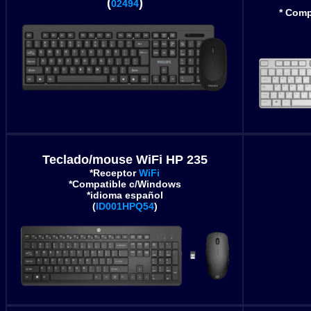
(
)
02494
* Comp
Teclado/mouse WiFi HP 235
*Receptor
WiFi
*Compatible c/Windows
*idioma español
(
ID001HPQ54
)