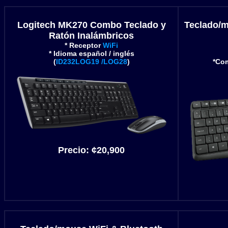
Logitech MK270 Combo Teclado y
Teclado/m
Ratón Inalámbricos
* Receptor
WiFi
* Idioma español / inglés
(
ID232LOG19 /LOG28
)
*Com
Precio:
¢20
,900