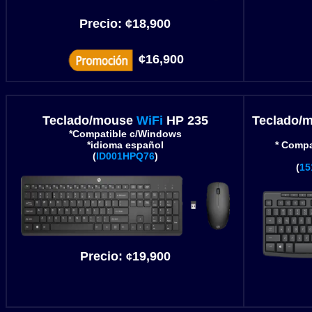
Precio:
¢18,900
¢16,900
Teclado/mouse
WiFi
HP 235
Teclado/
*Compatible c/Windows
*idioma español
* Compa
(
ID001HPQ76
)
(
15
Precio:
19,900
¢