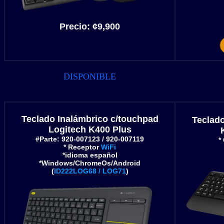
Precio:
¢9,900
DISPONIBLE
Teclado Inalámbrico c/touchpad
Teclad
Logitech K400 Plus
#Parte: 920-007123 / 920-007119
*
* Receptor
WiFi
*idioma español
*Windows/ChromeOs/Android
(
ID222LOG68 / LOG71
)