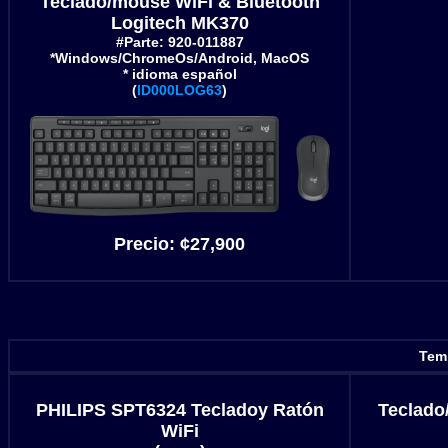
Teclado/mouse WiFi & Bluetooth
Logitech MK370
#Parte: 920-011887
*Windows/ChromeOs/Android, MacOS
* idioma
español
(
ID000LOG63
)
Precio:
¢27,900
Temp
PHILIPS SPT6324 Tecladoy Ratón
Teclado
WiFi