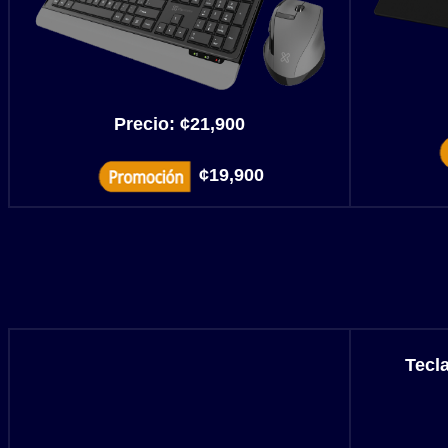
Precio:
¢21,900
¢19,900
Tecl