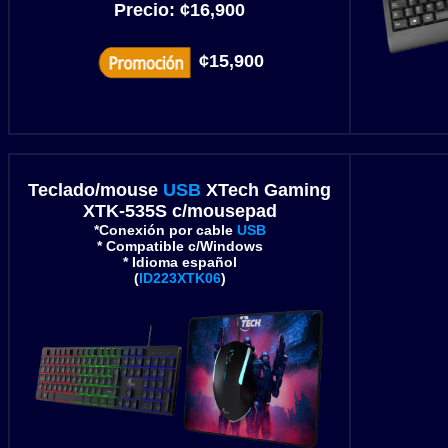
Precio:
¢16,900
¢15,900
Teclado/mouse
USB
XTech Gaming
XTK-535S c/mousepad
*Conexión por cable
USB
* Compatible c/Windows
* Idioma español
(
ID223XTK06
)