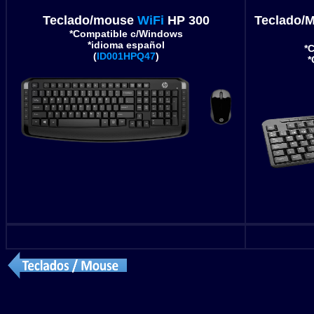
Teclado/mouse
WiFi
HP 300
Teclado/
*Compatible c/Windows
*idioma español
*
(
ID001HPQ47
)
*